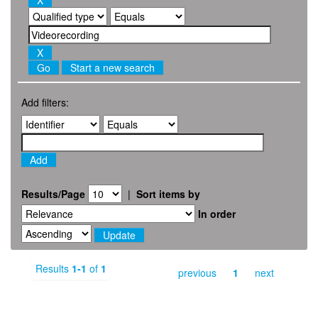
Start a new search
Add filters:
Results/Page
|
Sort items by
In order
Results
1-1
of
1
previous
1
next