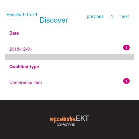
Results
1-1
of
1
previous
1
next
Discover
Date
1
2018-12-01
Qualified type
1
Conference item