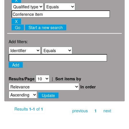
Start a new search
Add filters:
Results/Page
|
Sort items by
In order
Results
1-1
of
1
previous
1
next