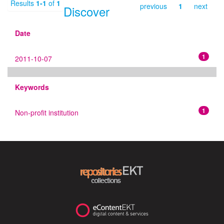
Results
1-1
of
1
previous
1
next
Discover
Date
1
2011-10-07
Keywords
1
Non-profit institution