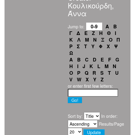
Κουλικούρδη,
Άννα
0-9
Α
Β
Jump to:
Γ
Δ
Ε
Ζ
Η
Θ
Ι
Κ
Λ
Μ
Ν
Ξ
Ο
Π
Ρ
Σ
Τ
Υ
Φ
Χ
Ψ
Ω
A
B
C
D
E
F
G
H
I
J
K
L
M
N
O
P
Q
R
S
T
U
V
W
X
Y
Z
or enter first few letters:
Sort by:
In order:
Results/Page