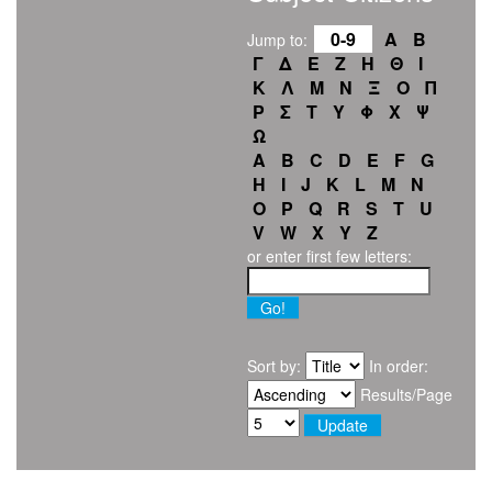
0-9
Α
Β
Jump to:
Γ
Δ
Ε
Ζ
Η
Θ
Ι
Κ
Λ
Μ
Ν
Ξ
Ο
Π
Ρ
Σ
Τ
Υ
Φ
Χ
Ψ
Ω
A
B
C
D
E
F
G
H
I
J
K
L
M
N
O
P
Q
R
S
T
U
V
W
X
Y
Z
or enter first few letters:
Sort by:
In order:
Results/Page