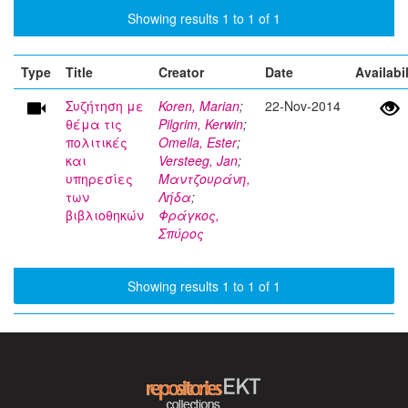
Showing results 1 to 1 of 1
Type
Title
Creator
Date
Availabil
Συζήτηση με
Koren, Marian
;
22-Nov-2014
θέμα τις
Pilgrim, Kerwin
;
πολιτικές
Omella, Ester
;
και
Versteeg, Jan
;
υπηρεσίες
Μαντζουράνη,
των
Λήδα
;
βιβλιοθηκών
Φράγκος,
Σπύρος
Showing results 1 to 1 of 1