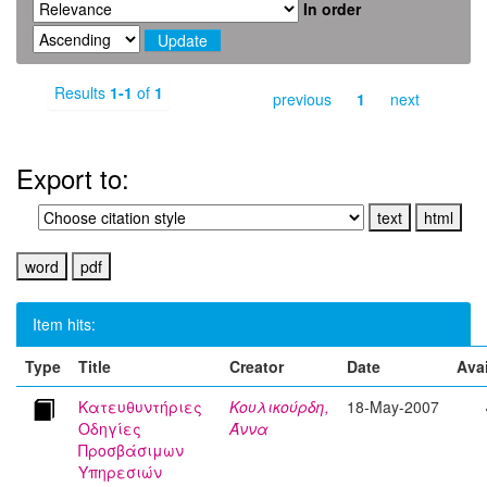
In order
Results
1-1
of
1
previous
1
next
Export to:
Item hits:
Type
Title
Creator
Date
Avai
Κατευθυντήριες
Κουλικούρδη,
18-May-2007
Οδηγίες
Άννα
Προσβάσιμων
Υπηρεσιών