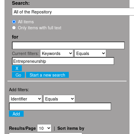
Search:
All items
Only items with full text
for
Current filters:
Start a new search
Add filters:
Results/Page
|
Sort items by