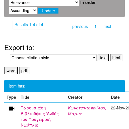
In order
Results
1-4
of
4
previous
1
next
Export to:
Item hits:
Type
Title
Creator
Date
Παρουσιάση
Κωνσταντοπούλου,
22-Nov-2
Βιβλιοθήκης ‘Ανθός
Μαρία
του Φουγάρου’,
Ναύπλιο