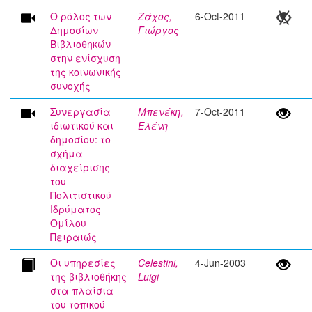
Ο ρόλος των
Ζάχος,
6-Oct-2011
Δημοσίων
Γιώργος
Βιβλιοθηκών
στην ενίσχυση
της κοινωνικής
συνοχής
Συνεργασία
Μπενέκη,
7-Oct-2011
ιδιωτικού και
Ελένη
δημοσίου: το
σχήμα
διαχείρισης
του
Πολιτιστικού
Ιδρύματος
Ομίλου
Πειραιώς
Οι υπηρεσίες
Celestini,
4-Jun-2003
της βιβλιοθήκης
Luigi
στα πλαίσια
του τοπικού