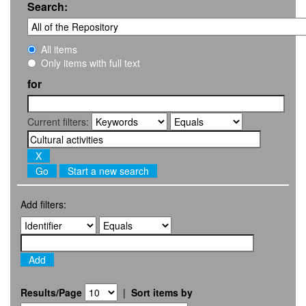
Search:
All items
Only items with full text
for
Current filters:
Start a new search
Add filters:
Results/Page
|
Sort items by