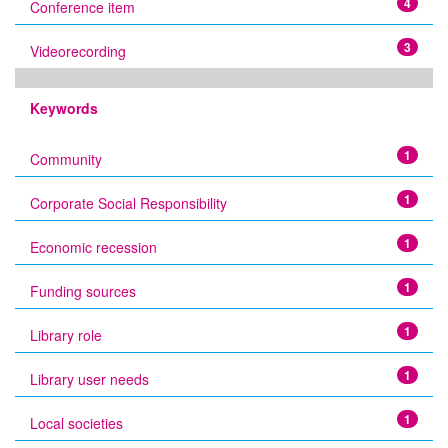
4
Conference item
3
Videorecording
Keywords
1
Community
1
Corporate Social Responsibility
1
Economic recession
1
Funding sources
1
Library role
1
Library user needs
1
Local societies