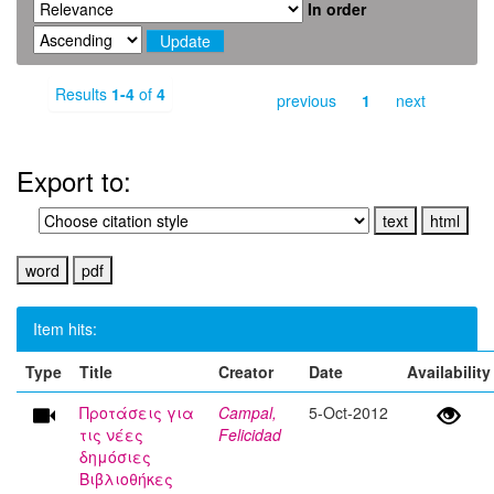
In order
Results
1-4
of
4
previous
1
next
Export to:
Item hits:
Type
Title
Creator
Date
Availability
Προτάσεις για
Campal,
5-Oct-2012
τις νέες
Felicidad
δημόσιες
Βιβλιοθήκες